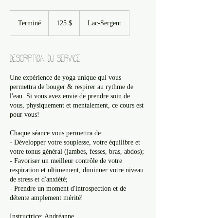
125 dollars
canadiens
Terminé
T
125 $
Lac-Sergent
e
r
m
Description du service
i
n
Une expérience de yoga unique qui vous
é
permettra de bouger & respirer au rythme de
l'eau. Si vous avez envie de prendre soin de
vous, physiquement et mentalement, ce cours est
pour vous!
Chaque séance vous permettra de:
- Développer votre souplesse, votre équilibre et
votre tonus général (jambes, fesses, bras, abdos);
- Favoriser un meilleur contrôle de votre
respiration et ultimement, diminuer votre niveau
de stress et d'anxiété;
- Prendre un moment d'introspection et de
détente amplement mérité!
Instructrice: Andréanne