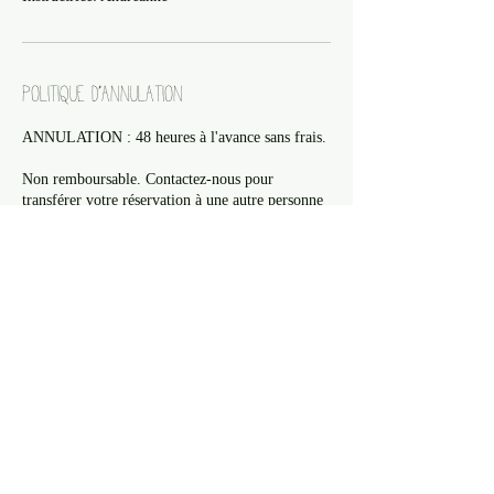
Politique d'annulation
ANNULATION : 48 heures à l'avance sans frais.
Non remboursable. Contactez-nous pour
transférer votre réservation à une autre personne
si vous ne pouvez pas vous présenter.
info@yoginomade.com ou 581-995-3818
Coordonnées
1-581-995-3818
info@yoginomade.com