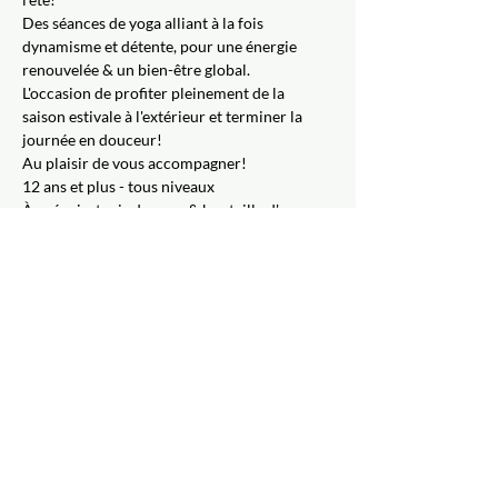
Des séances de yoga alliant à la fois 
dynamisme et détente, pour une énergie 
renouvelée & un bien-être global.
L'occasion de profiter pleinement de la 
saison estivale à l'extérieur et terminer la 
journée en douceur!  
Au plaisir de vous accompagner!
12 ans et plus - tous niveaux
À prévoir: tapis de yoga & bouteille d'eau
Professeure : Isabelle Ouellet 
IMPORTANT! 
L'accès à la Base Plein Air se 
fera tout l'été uniquement par Blaise Pascal. 
Toutes les autres entrées sont fermées en 
raison de travaux routiers. Prévoyez vos 
déplacements  - une fois stationné.e, vous 
devrez vous rendre près de la mise à l'eau 
(chemin entre les 2 lacs) afin d'y rejoindre 
votre enseignante, Isabelle. Elle vous y 
attendra du côté des embarcations (sur votre 
droite) et l'espace yoga se trouve tout près. 