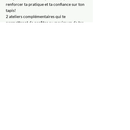
renforcer ta pratique et ta confiance sur ton 
tapis!
2 ateliers complémentaires qui te 
permettront de profiter au maximum de tes 
futures séances de yoga & évoluer dans ta 
pratique.
INVESTISSEMENT : 30$ 
INSCRIPTIONS :
Par Internet : 
https://fossambault-sur-le-
lac.com/programmation-et.../
Par téléphone : 418 875-3133 poste 230, 8 h 
30 à 16 h 30 
Psst! Il y a aussi une session complète du 4 
au 25 novembre inclusivement !
©
2017-2026
Yogi Nomade