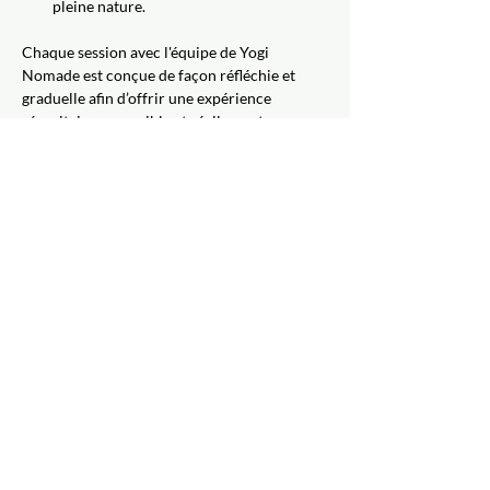
pleine nature.
Chaque session avec l'équipe de Yogi 
Nomade est conçue de façon réfléchie et 
graduelle afin d’offrir une expérience 
sécuritaire, accessible et réellement 
bénéfique.
__________
Tous les niveaux son les bienvenus, que ce 
soit votre première fois ou non!
Nous recommandons toutefois d’avoir suivi 
une initiation au paddleboard au préalable 
afin de profiter pleinement de l’expérience.
En cas d’absence à l’une des séances, votre 
réservation peut être transférée à la 
personne de votre choix.
MATÉRIEL INCLUS 