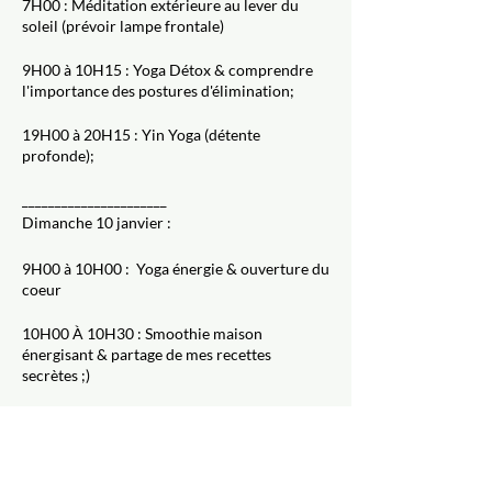
7H00 : Méditation extérieure au lever du
soleil (prévoir lampe frontale)
9H00 à 10H15 : Yoga Détox & comprendre
l'importance des postures d'élimination;
19H00 à 20H15 : Yin Yoga (détente
profonde);
______________________
Dimanche 10 janvier :
9H00 à 10H00 : Yoga énergie & ouverture du
coeur
10H00 À 10H30 : Smoothie maison
énergisant & partage de mes recettes
secrètes ;)
10H30 À 11H30 :
Retour sur la retraite & départ!
____________
À PRÉVOIR :