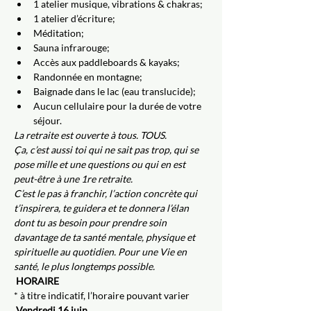
1 atelier musique, vibrations & chakras;
1 atelier d’écriture;
Méditation; 
Sauna infrarouge;
Accès aux paddleboards & kayaks;
Randonnée en montagne;
Baignade dans le lac (eau translucide);
Aucun cellulaire pour la durée de votre 
séjour.
La retraite est ouverte à tous. TOUS.  
Ça, c’est aussi toi qui ne sait pas trop, qui se 
pose mille et une questions ou qui en est 
peut-être à une 1re retraite. 
C’est le pas à franchir, l’action concrète qui 
t’inspirera, te guidera et te donnera l’élan 
dont tu as besoin pour prendre soin 
davantage de ta santé mentale, physique et 
spirituelle au quotidien. Pour une Vie en 
santé, le plus longtemps possible.
HORAIRE 
* à titre indicatif, l’horaire pouvant varier
Vendredi 16 juin