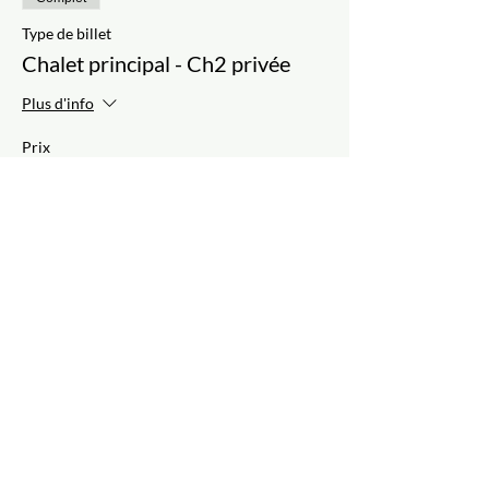
Type de billet
Chalet principal - Ch2 privée
Plus d'info
Prix
675,00 $
+101,05 $ Taxes
Complet
Type de billet
Le Refuge
Plus d'info
Prix
625,00 $
+93,56 $ Taxes