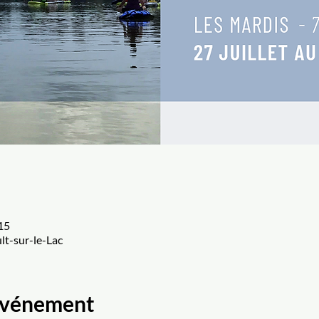
 15
lt-sur-le-Lac
'événement