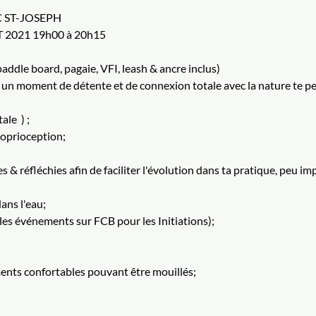
C ST-JOSEPH
 2021 19h00 à 20h15
paddle board, pagaie, VFI, leash & ancre inclus)
un moment de détente et de connexion totale avec la nature te per
le  ) ;
proprioception;
 & réfléchies afin de faciliter l'évolution dans ta pratique, peu im
dans l'eau;
r les événements sur FCB pour les Initiations);
ments confortables pouvant être mouillés;