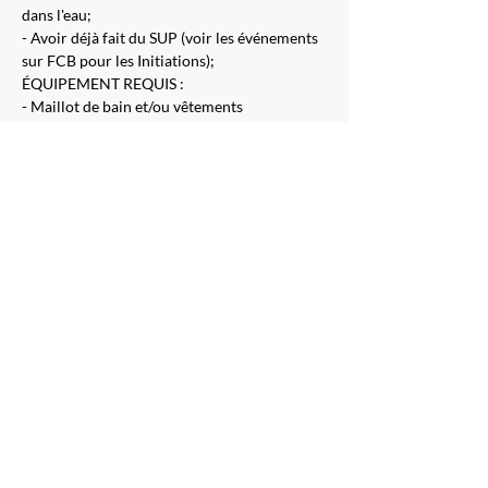
dans l'eau;
- Avoir déjà fait du SUP (voir les événements 
sur FCB pour les Initiations);
ÉQUIPEMENT REQUIS :
- Maillot de bain et/ou vêtements 
confortables pouvant être mouillés;
- Vêtements de rechange;
- Serviette;
- Bouteille d'eau.
Inscription
Complet
Type de billet
À la carte
Prix
30,44 $