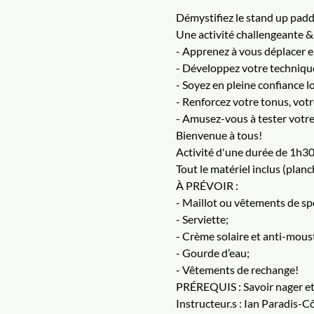
Démystifiez le stand up paddl
Une activité challengeante & r
- Apprenez à vous déplacer e
- Développez votre technique
- Soyez en pleine confiance lo
- Renforcez votre tonus, votr
- Amusez-vous à tester votr
Bienvenue à tous!
Activité d'une durée de 1h30
Tout le matériel inclus (planch
À PRÉVOIR :
- Maillot ou vêtements de sp
- Serviette;
- Crème solaire et anti-mous
- Gourde d’eau;
- Vêtements de rechange!
PRÉREQUIS : Savoir nager et ê
Instructeur.s : Ian Paradis-