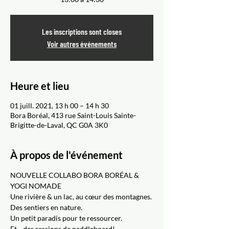
Les inscriptions sont closes
Voir autres événements
Heure et lieu
01 juill. 2021, 13 h 00 – 14 h 30
Bora Boréal, 413 rue Saint-Louis Sainte-
Brigitte-de-Laval, QC G0A 3K0
À propos de l'événement
NOUVELLE COLLABO BORA BORÉAL & 
YOGI NOMADE
Une rivière & un lac, au cœur des montagnes.
Des sentiers en nature. 
Un petit paradis pour te ressourcer. 
Et... des sessions de paddleboard!