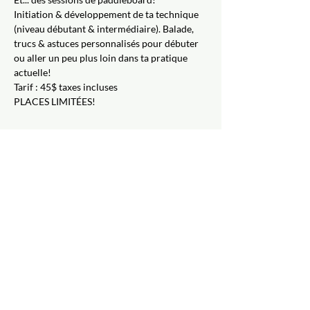
Initiation & développement de ta technique 
(niveau débutant & intermédiaire). Balade, 
trucs & astuces personnalisés pour débuter 
ou aller un peu plus loin dans ta pratique 
actuelle!
Tarif : 45$ taxes incluses
PLACES LIMITÉES!
Inscription
Vente expirée
Type de billet
Réservation
Prix
39,14 $
+5,86 $ Taxes
+ 1,13 $ de frais de billetterie