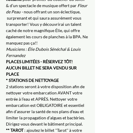
& d’un spectacle de musique offert par 
Fleur 
de Peau -
 nous offrant un son éclectique, 
 surprenant et qui saura assurément vous 
transporter! Vous y découvrirai un talent 
caché de notre magnifique Élie, qui offre 
également les cours de planches à la BPA. Ne 
manquez pas ça!!
Musiciens : Élie Dubois Sénéchal & Louis 
Fernandez
PLACES LIMITÉES - RÉSERVEZ TÔT!
AUCUN BILLET NE SERA VENDU SUR 
PLACE
* STATIONS DE NETTOYAGE
2 stations seront à votre disposition afin de 
nettoyer votre embarcation AVANT votre 
entrée à l’eau et APRÈS. Nettoyer votre 
embarcation est OBLIGATOIRE et essentiel 
afin d’assurer la santé de nos plans d’eau et 
limiter la propagation d’algues et bactéries. 
Dirigez-vous devant le bâtiment principal.
** TAROT
 : ajoutez le billet ''Tarot'' à votre 