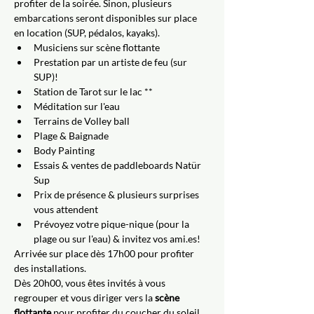
profiter de la soirée. Sinon, plusieurs 
embarcations seront disponibles sur place 
en location (SUP, pédalos, kayaks). 
Musiciens sur scène flottante 
Prestation par un artiste de feu (sur 
SUP)!
Station de Tarot sur le lac **
Méditation sur l'eau
Terrains de Volley ball 
Plage & Baignade
Body Painting
Essais & ventes de paddleboards Natür 
Sup
Prix de présence & plusieurs surprises 
vous attendent
Prévoyez votre pique-nique (pour la 
plage ou sur l'eau) & invitez vos ami.es!
Arrivée sur place dès 17h00 pour profiter 
des installations. 
Dès 20h00, vous êtes invités à vous 
regrouper et vous diriger vers la
 scène 
flottante
 pour profiter du coucher du soleil 