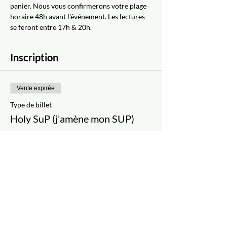
panier. Nous vous confirmerons votre plage 
horaire 48h avant l'événement. Les lectures 
se feront entre 17h & 20h.
Inscription
Vente expirée
Type de billet
Holy SuP (j'amène mon SUP)
Plus d'info
Prix
40,00 $
+5,99 $ Taxes
Vente expirée