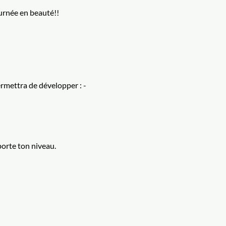
ournée en beauté!!
mettra de développer : - 
porte ton niveau.