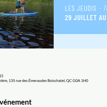
 15
ivière, 135 rue des Émeraudes Boischatel, QC G0A 1H0
'événement