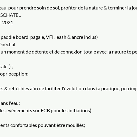
au, pour prendre soin de soi, profiter de la nature & terminer la j
ISCHATEL
T 2021
addle board, pagaie, VFI, leash & ancre inclus)
Sénéchal
un moment de détente et de connexion totale avec la nature te per
le  ) ;
proprioception;
 & réfléchies afin de faciliter l'évolution dans ta pratique, peu im
dans l'eau;
 les événements sur FCB pour les initiations);
ments confortables pouvant être mouillés;