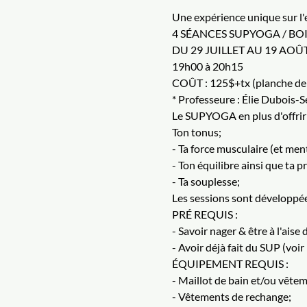
Une expérience unique sur l'e
4 SÉANCES SUPYOGA / BO
DU 29 JUILLET AU 19 AOÛ
19h00 à 20h15
COÛT : 125$+tx (planche de p
* Professeure : Élie Dubois-
Le SUPYOGA en plus d'offrir 
Ton tonus;
- Ta force musculaire (et menta
- Ton équilibre ainsi que ta 
- Ta souplesse;
Les sessions sont développées
PRÉ REQUIS :
- Savoir nager & être à l'aise 
- Avoir déjà fait du SUP (voir
ÉQUIPEMENT REQUIS :
- Maillot de bain et/ou vête
- Vêtements de rechange;