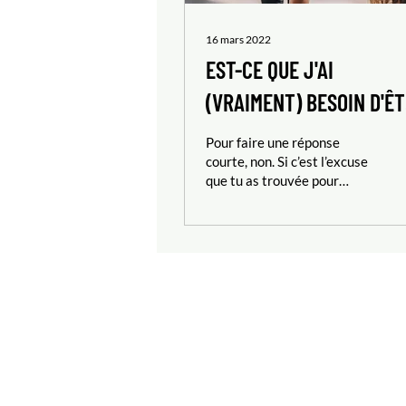
16 mars 2022
EST-CE QUE J'AI
(VRAIMENT) BESOIN D'Ê
SOUPLE POUR FAIRE DU
Pour faire une réponse
YOGA?
courte, non. Si c’est l’excuse
que tu as trouvée pour
retarder ta pratique
régulière du yoga, tu vas
devoir te...