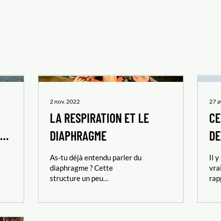
2 nov. 2022
27 a
LA RESPIRATION ET LE
CE
DIAPHRAGME
DE
(e
As-tu déjà entendu parler du
Il 
diaphragme ? Cette
ja
vra
structure un peu
rap
mystérieuse qui se trouve
qu’
quelque part dans ton
évo
abdomen et qui joue de...