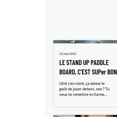
Profil
Posts
31 mai 2023
LE STAND UP PADDLE
BOARD, C'EST SUPer BON
POUR LA SANTÉ!
L'été s’en vient, ça donne le
goût de jouer dehors, non ? Tu
veux te remettre en forme
doucement tout en profitant
de la nature, de façon...